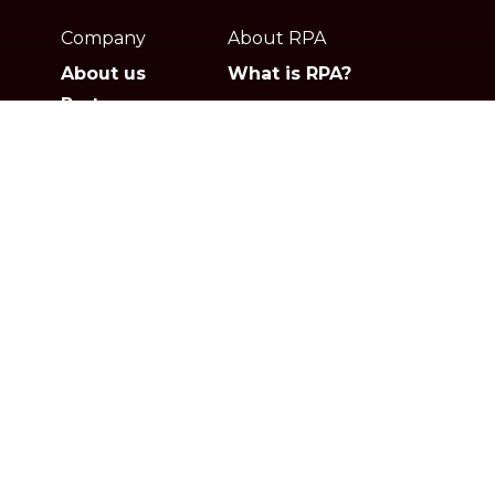
footer
Company
About RPA
About us
What is RPA?
Partners
Jobs
Contact
Privacy policies
Gartner
G2
Products
Solutions
Studio
Banking & Finance
Orchestrator
Insurance
Xperience
Ecommerce & Retail
Telescope
Healthcare
Pricing
Logistics
Other