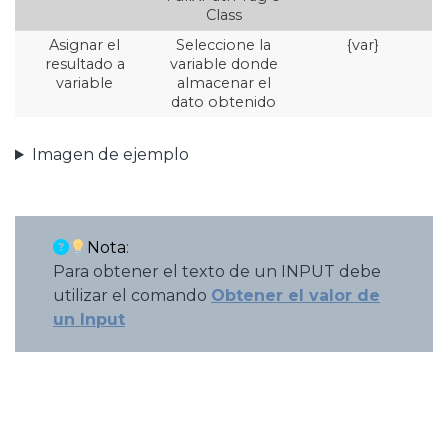
Class
Asignar el
Seleccione la
{var}
resultado a
variable donde
variable
almacenar el
dato obtenido
Imagen de ejemplo
Nota
:
Para obtener el texto de un INPUT debe
utilizar el comando
Obtener el valor de
un Input