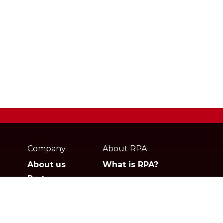
Webpage
footer
Company
About RPA
About us
What is RPA?
Partners
Jobs
Contact
Privacy policies