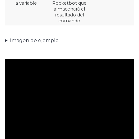
a variable
Rocketbot que
almacenará el
resultado del
comando
Imagen de ejemplo