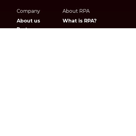
footer
Company
About RPA
About us
What is RPA?
Partners
Jobs
Contact
Privacy policies
Gartner
G2
Products
Solutions
Studio
Banking & Finance
Orchestrator
Insurance
Xperience
Ecommerce & Retail
Telescope
Healthcare
Pricing
Logistics