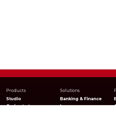
Products
Solutions
Studio
Banking & Finance
Orchestrator
Insurance
Xperience
Ecommerce & Retail