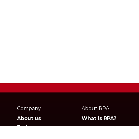
Webpage
footer
Company
About RPA
About us
What is RPA?
Partners
Jobs