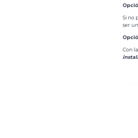
Opció
Si no 
ser un
Opció
Con la
insta