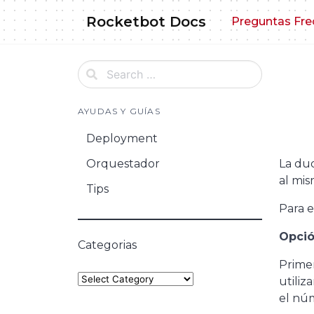
Skip
Rocketbot Docs
Preguntas Fre
to
content
AYUDAS Y GUÍAS
Deployment
Orquestador
La du
al mis
Tips
Para e
Opció
Categorias
Prime
Categories
utiliz
el nú