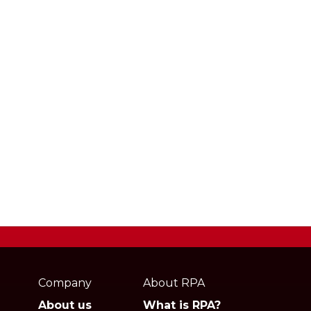
Webpage
footer
Company
About RPA
About us
What is RPA?