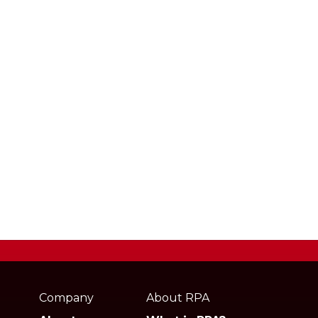
Webpage
footer
Company
About RPA