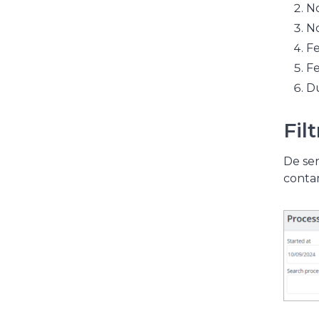
No
No
Fe
Fe
Du
Fil
De ser
conta