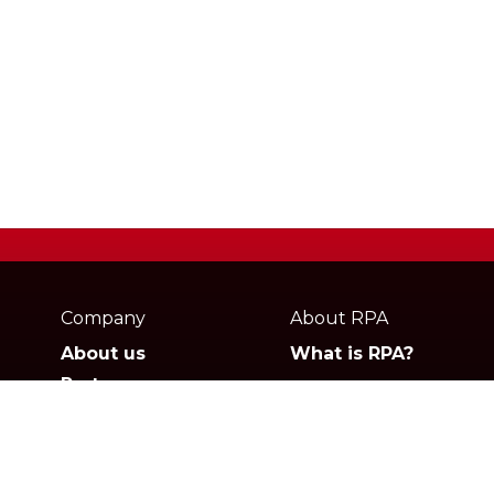
Webpage
footer
Company
About RPA
About us
What is RPA?
Partners
Jobs
Contact
Privacy policies