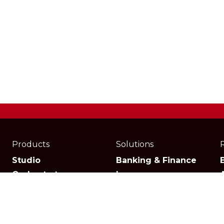
Products
Solutions
Studio
Banking & Finance
Orchestrator
Insurance
Xperience
Ecommerce & Retail
Telescope
Healthcare
Pricing
Logistics