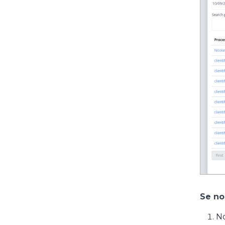
Se no
No