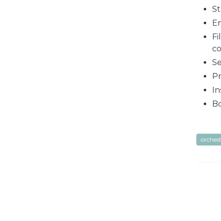
St
En
Fi
co
Se
Pr
In
Bo
orchest