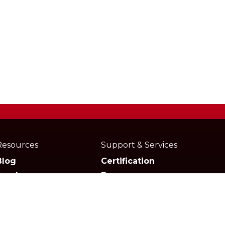
Resources
Support & Services
Blog
Certification
Academy
Forum
Media
Marketplace
Documentation
Downloads