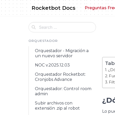
Skip
Rocketbot Docs
Preguntas Fre
to
content
ORQUESTADOR
Orquestador - Migración a
un nuevo servidor
Tab
NOC v.2025.12.03
¿Dó
Orquestador Rocketbot:
Fu
Cronjobs Advance
Fil
Orquestador: Control room
admin
¿Dó
Subir archivos con
extensión .zip al robot
Lo pue