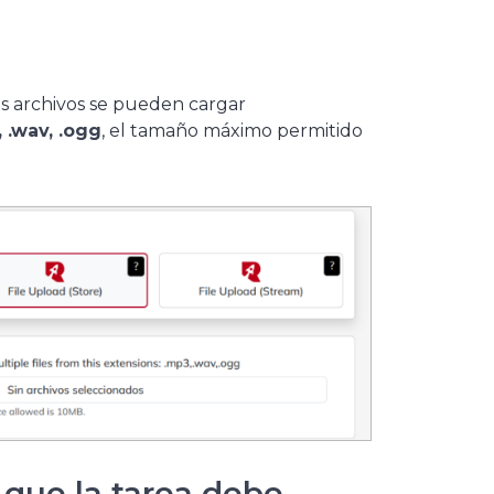
los archivos se pueden cargar
 .wav, .ogg
, el tamaño máximo permitido
r que la tarea debe