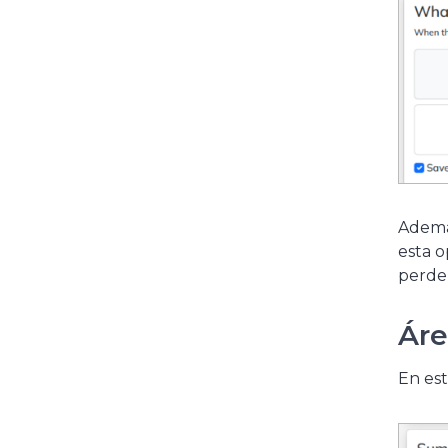
Además
esta o
perder
Ár
En est