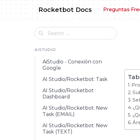
Skip
Rocketbot Docs
Preguntas Fre
to
content
AISTUDIO
AiStudio - Conexión con
Google
Tab
AI Studio/Rocketbot: Task
Pro
AI Studio/Rocketbot :
Sub
Dashboard
Sel
¿Qu
AI Studio/Rocketbot: New
Task (EMAIL)
¿Qu
Ár
AI Studio/Rocketbot: New
Task (TEXT)