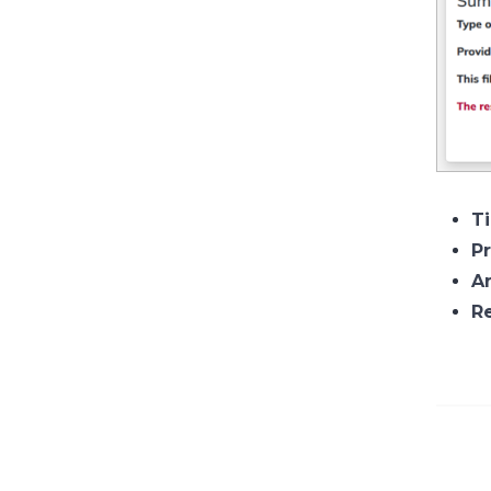
Ti
P
A
R