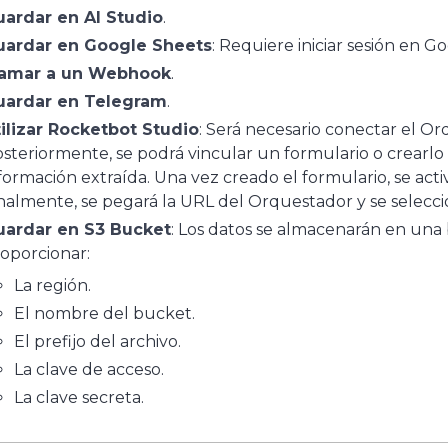
ardar en AI Studio
.
uardar en Google Sheets
: Requiere iniciar sesión en G
lamar a un Webhook
.
uardar en Telegram
.
ilizar Rocketbot Studio
: Será necesario conectar el 
steriormente, se podrá vincular un formulario o crearlo
formación extraída. Una vez creado el formulario, se acti
nalmente, se pegará la URL del Orquestador y se selecci
uardar en S3 Bucket
: Los datos se almacenarán en una 
oporcionar:
La región.
El nombre del bucket.
El prefijo del archivo.
La clave de acceso.
La clave secreta.