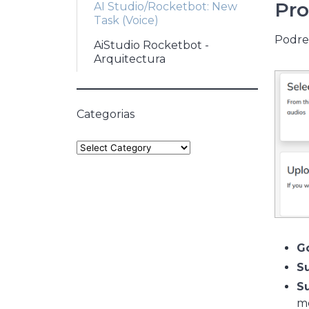
Pro
AI Studio/Rocketbot: New
Task (Voice)
Podrem
AiStudio Rocketbot -
Arquitectura
Categorias
Categories
G
Su
Su
me