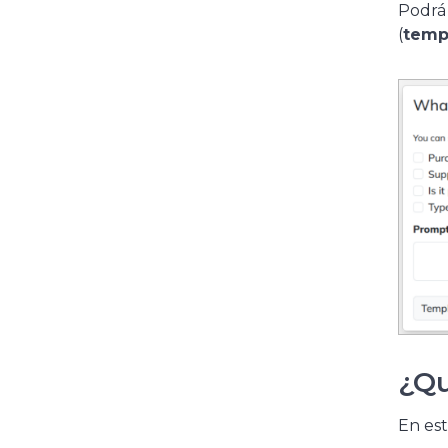
Podrá 
(
temp
¿Qu
En est