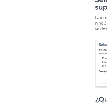
sup
La inf
ningún
ya des
¿Qu