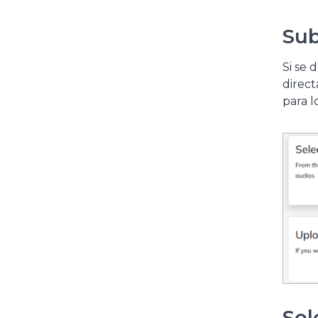
Sub
Si se 
direc
para l
Sel