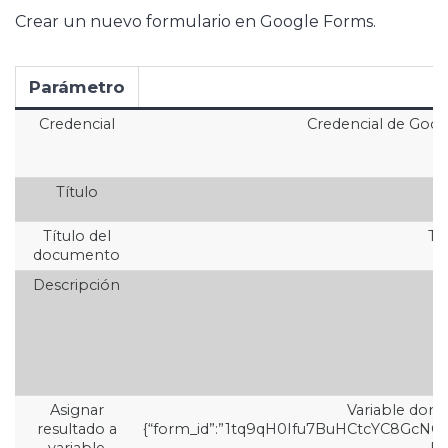
Crear un nuevo formulario en Google Forms.
Parámetro
Credencial
Credencial de Googl
Título
Título del
Tí
documento
Descripción
D
Asignar
Variable dond
resultado a
{“form_id”:”1tq9qH0Ifu7BuHCtcYC8GcNGTB
variable
En