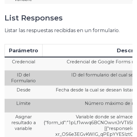
List Responses
Listar las respuestas recibidas en un formulario.
Parámetro
Descri
Credencial
Credencial de Google Forms nece
ID del
ID del formulario del cual se
Formulario
Desde
Fecha desde la cual se desean lista
Límite
Número máximo de resp
Asignar
Variable donde se almacena
resultado a
{“form_id”:”1pLf1wwq6BCNOwvriJrVTli5
variable
[{“responseId
xr_OS6e3EGvKWIG_qPEpYYESlztOY