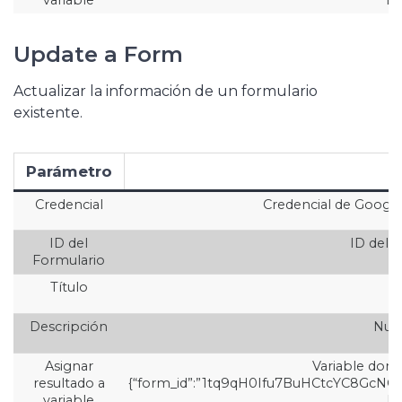
Update a Form
Actualizar la información de un formulario
existente.
Parámetro
Credencial
Credencial de Google 
ID del
ID del f
Formulario
Título
N
Descripción
Nuev
Asignar
Variable dond
resultado a
{“form_id”:”1tq9qH0Ifu7BuHCtcYC8GcNGTB
variable
En