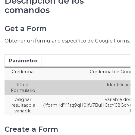
Descripción de los
comandos
Get a Form
Obtener un formulario específico de Google Forms.
Parámetro
Credencial
Credencial de Google
ID del
Identificado
Formulario
Asignar
Variable dond
resultado a
{“form_id”:”1tq9qH0Ifu7BuHCtcYC8GcNGTB
variable
En
Create a Form