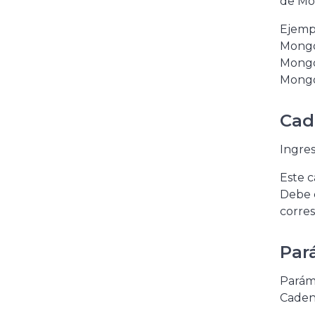
de Mo
Ejemp
Mongo
Mongo
Mongo
Cad
Ingres
Este 
Debe c
corre
Par
Parám
Caden