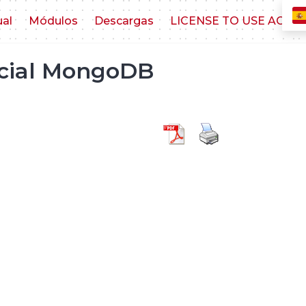
ual
Módulos
Descargas
LICENSE TO USE AGR
ncial MongoDB