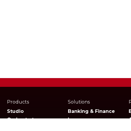
Products
Solutions
Studio
Banking & Finance
Orchestrator
Insurance
Xperience
Ecommerce & Retail