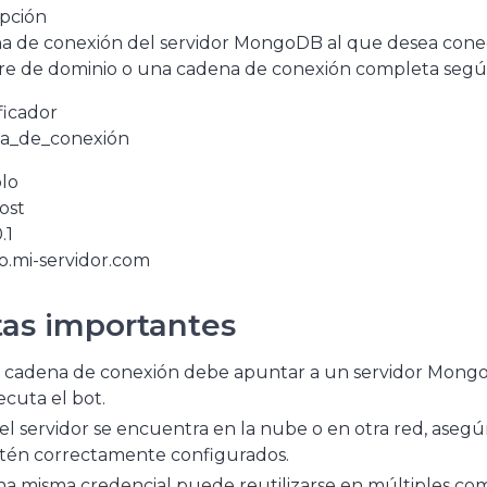
ipción
a de conexión del servidor MongoDB al que desea conect
e de dominio o una cadena de conexión completa según l
ficador
a_de_conexión
lo
ost
.1
.mi-servidor.com
as importantes
 cadena de conexión debe apuntar a un servidor Mongo
ecuta el bot.
 el servidor se encuentra en la nube o en otra red, aseg
tén correctamente configurados.
a misma credencial puede reutilizarse en múltiples c