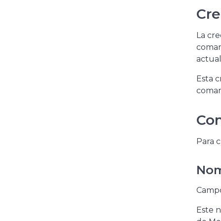
Cre
La cr
comand
actual
Esta c
coman
Con
Para 
Nom
Campo 
Este n