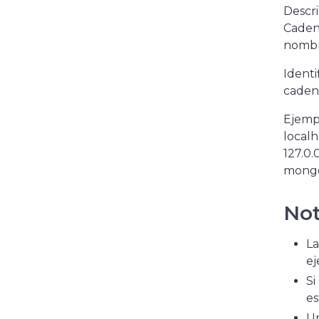
Descr
Caden
nombr
Identi
caden
Ejemp
localh
127.0.0
mongo
Not
La
ej
Si
es
Un