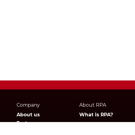
Webpage
footer
Company
About RPA
About us
What is RPA?
Partners
Jobs