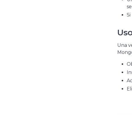
se
Si
Uso
Una ve
Mongo
O
In
Ac
El