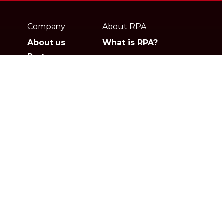
Webpage
footer
Company
About RPA
About us
What is RPA?
Partners
Jobs
Contact
Privacy policies
Gartner
G2
Products
Solutions
Studio
Banking & Finance
Orchestrator
Insurance
Xperience
Ecommerce & Retail
Telescope
Healthcare
Pricing
Logistics