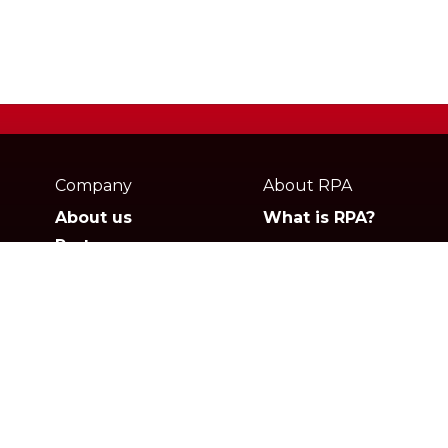
Webpage
footer
Company
About RPA
About us
What is RPA?
Partners
Jobs
Contact
Privacy policies
Gartner
G2