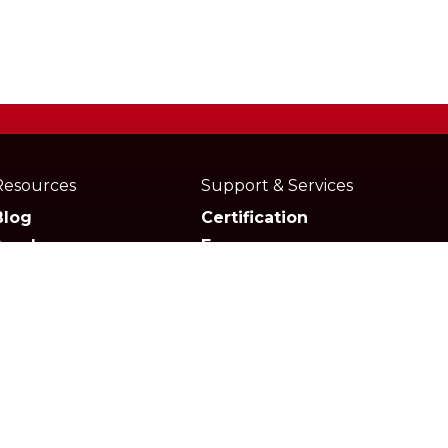
Resources
Support & Services
Blog
Certification
Academy
Forum
Media
Marketplace
Documentation
Downloads
FAQs
Media Kit