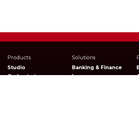
Products
Solutions
Studio
Banking & Finance
Orchestrator
Insurance
Xperience
Ecommerce & Retail
Telescope
Healthcare
Pricing
Logistics
Other