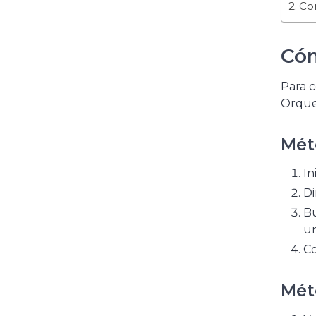
Con
Cóm
Para c
Orques
Méto
In
Di
Bu
un
Co
Mét