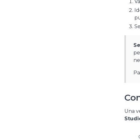
Va
Id
pu
Se
Se
pe
ne
Pa
Con
Una ve
Studi