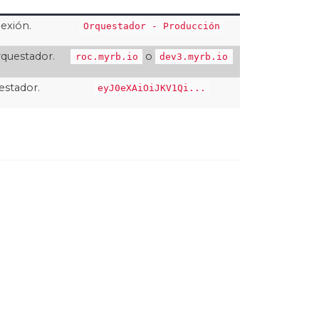
exión.
Orquestador - Producción
rquestador.
o
roc.myrb.io
dev3.myrb.io
estador.
eyJ0eXAiOiJKV1Qi...