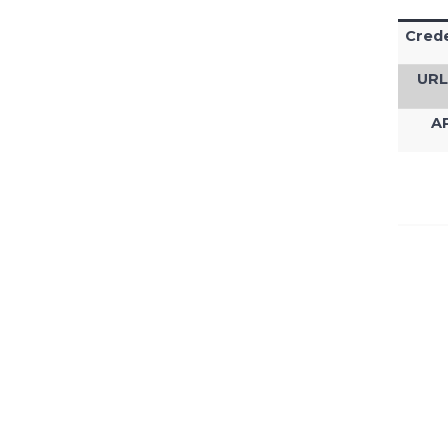
Cred
URL 
AP