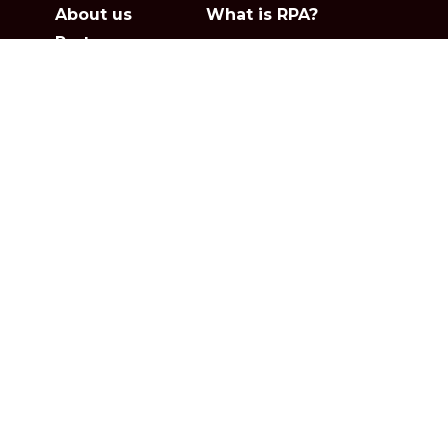
About us
What is RPA?
Partners
Jobs
Contact
Privacy policies
Gartner
G2
Products
Solutions
Studio
Banking & Finance
Orchestrator
Insurance
Xperience
Ecommerce & Retail
Telescope
Healthcare
Pricing
Logistics
Other
Resources
Support & Services