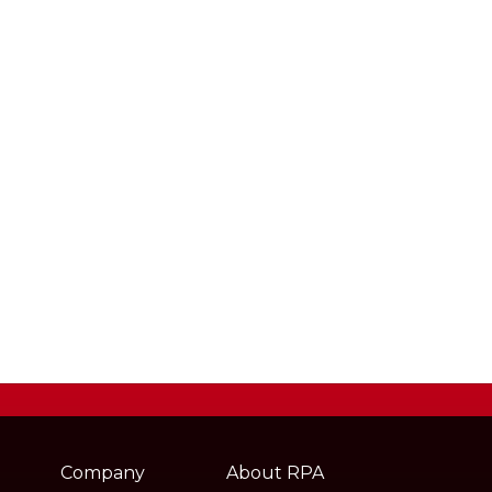
Webpage
footer
Company
About RPA