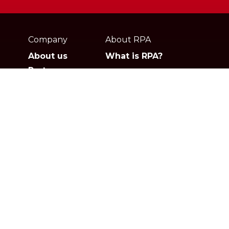
Webpage
footer
Company
About RPA
About us
What is RPA?
Partners
Jobs
Contact
Privacy policies
Gartner
G2
Products
Solutions
Studio
Banking & Finance
Orchestrator
Insurance
Xperience
Ecommerce & Retail
Telescope
Healthcare