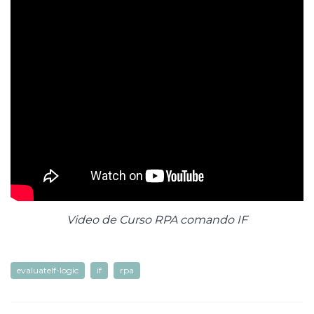
Video de Curso RPA comando IF
evaluateIf-logic
if
rpa