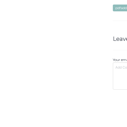
pdfadd
Leav
Your ema