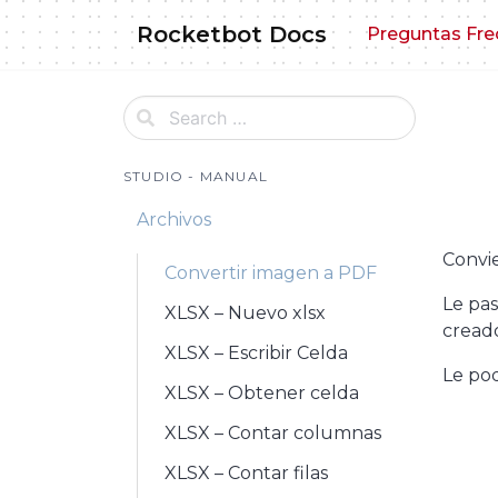
Skip
Rocketbot Docs
Preguntas Fre
to
content
STUDIO - MANUAL
Archivos
Convi
Convertir imagen a PDF
Le pas
XLSX – Nuevo xlsx
cread
XLSX – Escribir Celda
Le pod
XLSX – Obtener celda
XLSX – Contar columnas
XLSX – Contar filas