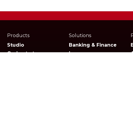
Products
Solutions
Studio
Banking & Finance
Orchestrator
Insurance
Xperience
Ecommerce & Retail
Telescope
Healthcare
Pricing
Logistics
Other
Facebook
Twitter
Youtube
Linkedin
Instagram