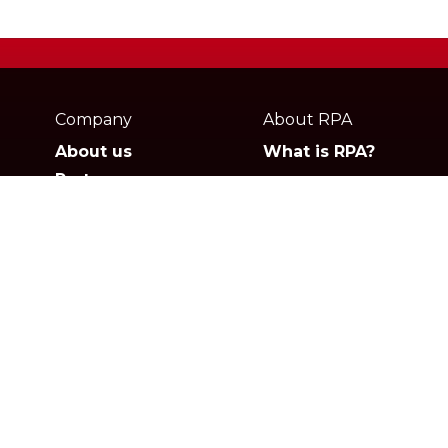
Webpage
footer
Company
About RPA
About us
What is RPA?
Partners
Jobs
Contact
Privacy policies
Gartner
G2
Rocketbot
homepage