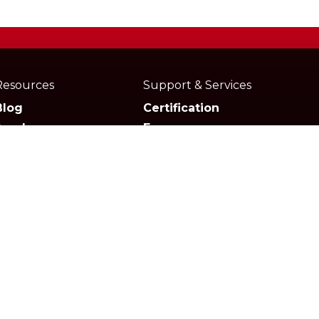
Resources
Support & Services
Blog
Certification
Academy
Forum
Media
Marketplace
Documentation
Downloads
FAQs
Media Kit
© Rocketbot SpA | All rights reserved 2018 - 2024