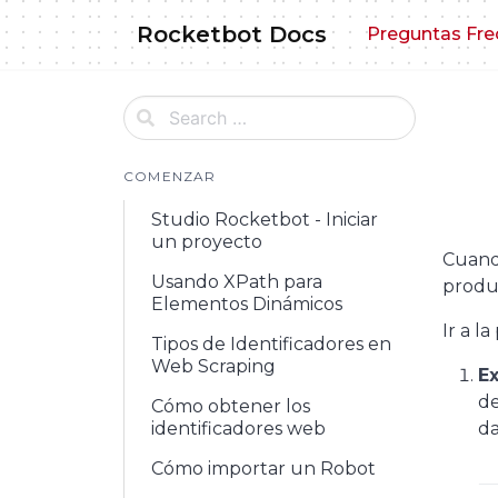
Skip
Rocketbot Docs
Preguntas Fre
to
content
COMENZAR
Studio Rocketbot - Iniciar
un proyecto
Cuand
Usando XPath para
produc
Elementos Dinámicos
Ir a l
Tipos de Identificadores en
Web Scraping
Ex
d
Cómo obtener los
identificadores web
da
Cómo importar un Robot