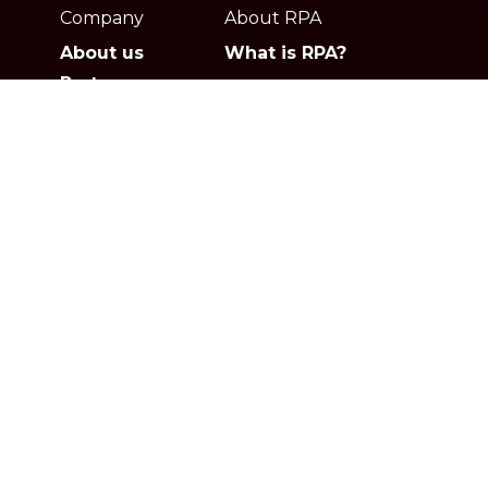
footer
Company
About RPA
About us
What is RPA?
Partners
Jobs
Contact
Privacy policies
Gartner
G2
Products
Solutions
Studio
Banking & Finance
Orchestrator
Insurance
Xperience
Ecommerce & Retail
Telescope
Healthcare
Pricing
Logistics
Other