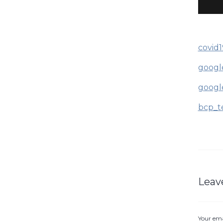
covid1
googl
googl
bcp_t
Leav
Your ema