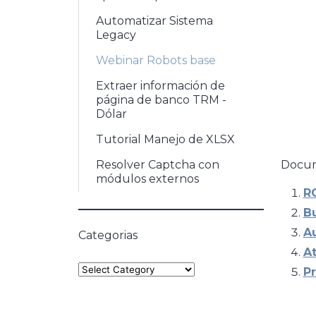
Automatizar Sistema
Legacy
Webinar Robots base
Extraer información de
página de banco TRM -
Dólar
Tutorial Manejo de XLSX
Resolver Captcha con
Docum
módulos externos
R
Bu
Au
Categorias
A
Categories
P