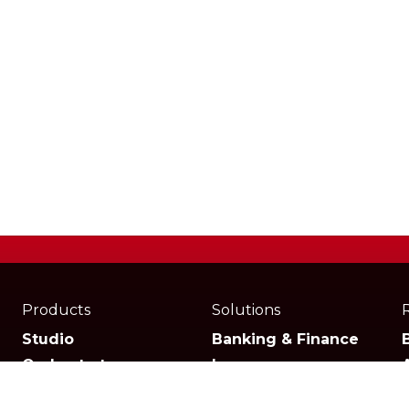
Products
Solutions
Studio
Banking & Finance
Orchestrator
Insurance
Xperience
Ecommerce & Retail