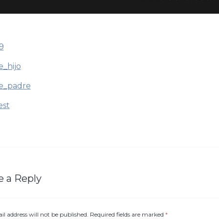
9
e_hijo
e_padre
est
e a Reply
il address will not be published. Required fields are marked
*