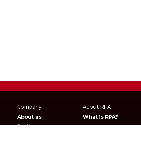
Webpage
footer
Company
About RPA
About us
What is RPA?
Partners
Jobs